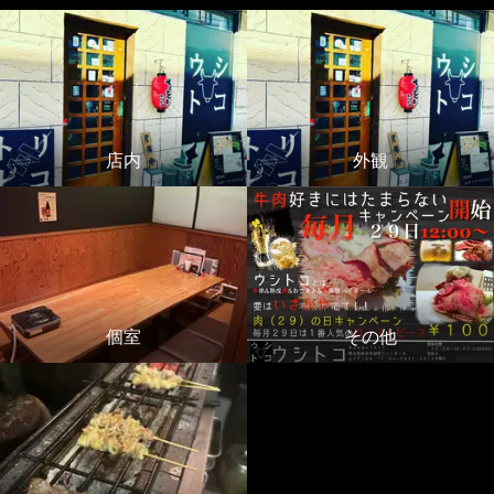
店内
外観
個室
その他