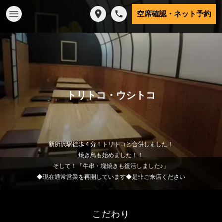
空席確認・ネット予約
トリトコ・ウシトコ
新所沢駅徒歩４分！トリトコと合併しました！
焼き鳥も始めました！！
そして！「牛串・塊焼きも復活しました♪」
◆現在通常営業を再開しています◆是非ご来店ください
こだわり