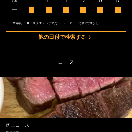
8/8
9
10
11
12
13
14
〇：空席あり
■：リクエスト予約する
－：ネット予約受付なし
他の日付で検索する
コース
肉王コース