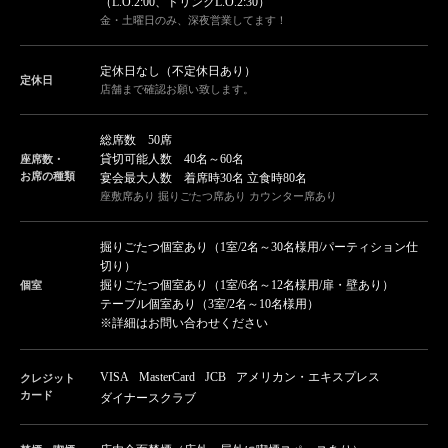
（L.O.2:00、ドリンクL.O.2:30）
金・土曜日のみ、深夜営業してます！
定休日なし（不定休日あり）
定休日
店舗まで確認お願い致します。
総席数 50席
貸切可能人数 40名～60名
座席数・
お席の種類
宴会最大人数 着席時30名 立食時80名
座敷席あり 掘りごたつ席あり カウンター席あり
掘りごたつ個室あり（1室/2名～30名様用/パーティション仕
切り）
掘りごたつ個室あり（1室/6名～12名様用/扉・壁あり）
個室
テーブル個室あり（3室/2名～10名様用）
※詳細はお問い合わせください
VISA
MasterCard
JCB
アメリカン・エキスプレス
クレジット
カード
ダイナースクラブ